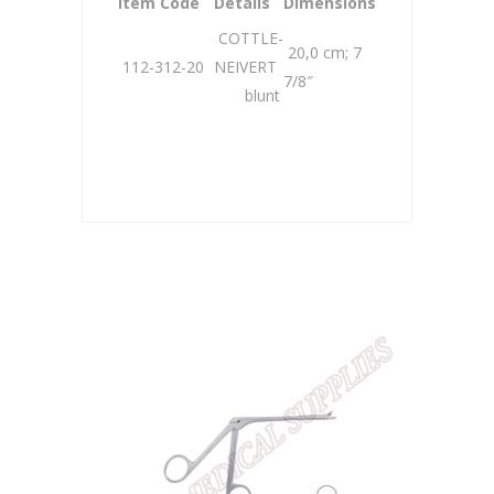
Item Code
Details
Dimensions
COTTLE-
20,0 cm; 7
112-312-20
NEIVERT
7/8″
blunt