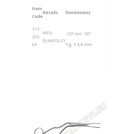
Item
Details
Dimensions
Code
113-
WEIL-
120 mm 90°
203-
BLAKESLEY
04
Fig. 4 4,8 mm