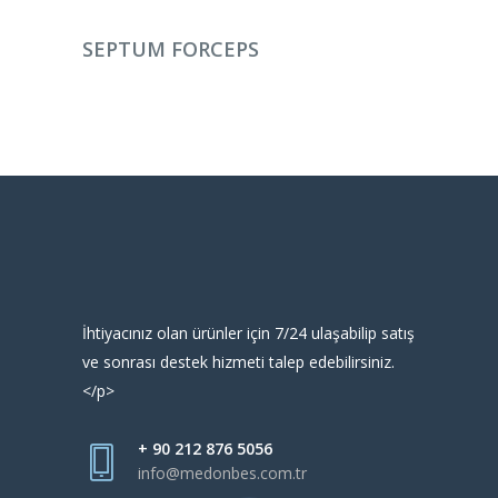
DEVAMINI OKU
SEPTUM FORCEPS
İhtiyacınız olan ürünler için 7/24 ulaşabilip satış
ve sonrası destek hizmeti talep edebilirsiniz.
</p>
+ 90 212 876 5056
info@medonbes.com.tr