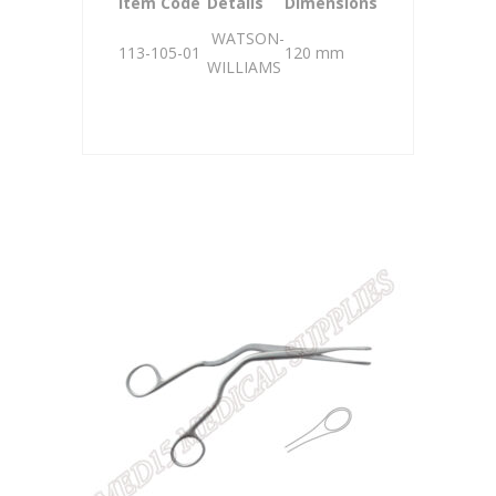
Item Code
Details
Dimensions
WATSON-
113-105-01
120 mm
WILLIAMS