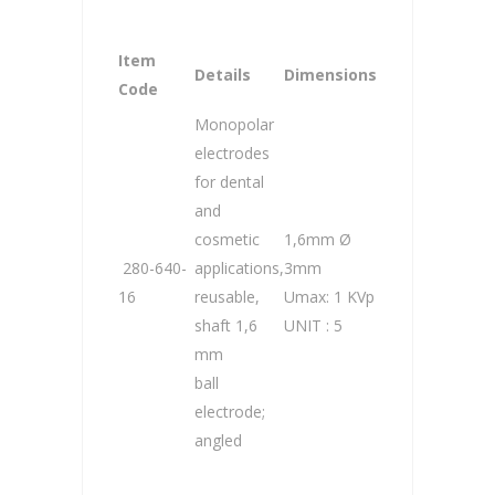
Item
Details
Dimensions
Code
Monopolar
electrodes
for dental
and
cosmetic
1,6mm Ø
280-640-
applications,
3mm
16
reusable,
Umax: 1 KVp
shaft 1,6
UNIT : 5
mm
ball
electrode;
angled