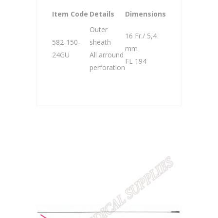
Item Code
Details
Dimensions
Outer
16 Fr./ 5,4
582-150-
sheath
mm
24GU
All arround
FL 194
perforation