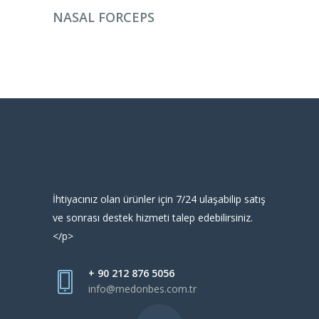
DEVAMINI OKU
NASAL FORCEPS
İhtiyacınız olan ürünler için 7/24 ulaşabilip satış
ve sonrası destek hizmeti talep edebilirsiniz.
</p>
+ 90 212 876 5056
info@medonbes.com.tr