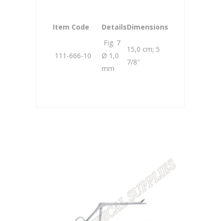
Item Code
Details
Dimensions
Fig. 7
15,0 cm; 5
111-666-10
Ø 1,0
7/8″
mm