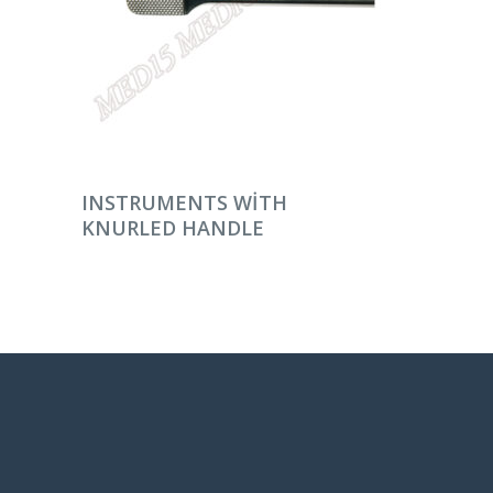
DEVAMINI OKU
INSTRUMENTS WITH
KNURLED HANDLE