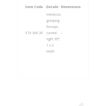
Item Code
Details
Dimensions
meniscus
grasping
forceps;
573-300-30
curved
–
right 30°;
1 x 2
teeth