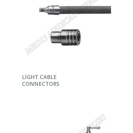
DEVAMINI OKU
LIGHT CABLE
CONNECTORS