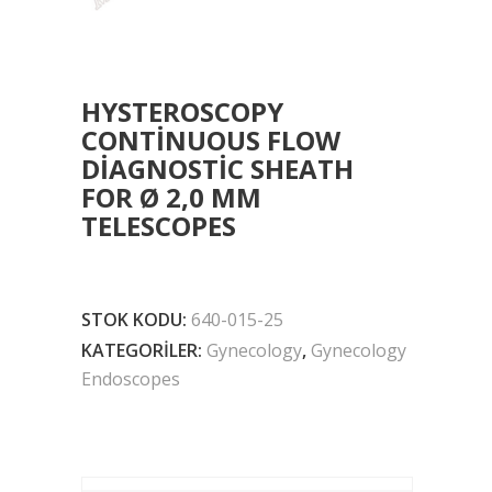
HYSTEROSCOPY
CONTINUOUS FLOW
DIAGNOSTIC SHEATH
FOR Ø 2,0 MM
TELESCOPES
STOK KODU:
640-015-25
KATEGORILER:
Gynecology
,
Gynecology
Endoscopes