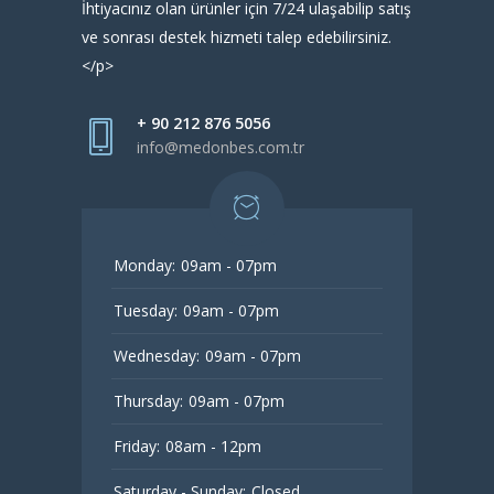
İhtiyacınız olan ürünler için 7/24 ulaşabilip satış
ve sonrası destek hizmeti talep edebilirsiniz.
</p>
+ 90 212 876 5056
info@medonbes.com.tr
Monday:
09am - 07pm
Tuesday:
09am - 07pm
Wednesday:
09am - 07pm
Thursday:
09am - 07pm
Friday:
08am - 12pm
Saturday - Sunday:
Closed