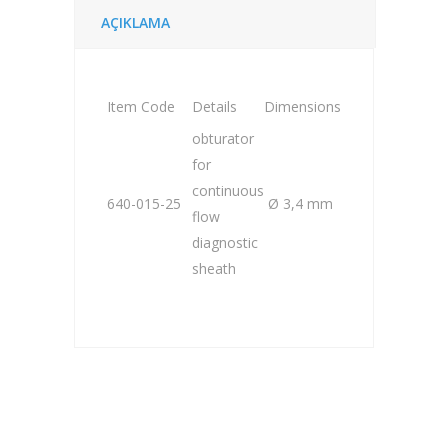
AÇIKLAMA
Item Code
Details
Dimensions
obturator
for
continuous
640-015-25
Ø 3,4 mm
flow
diagnostic
sheath