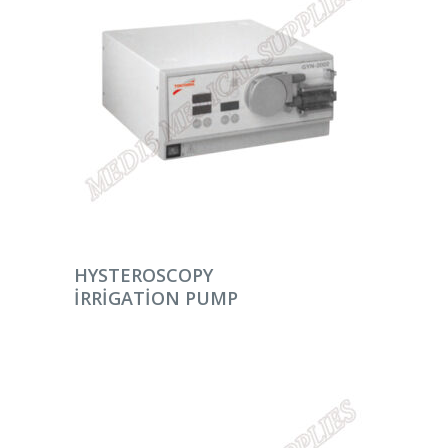
DEVAMINI OKU
HYSTEROSCOPY
IRRIGATION PUMP