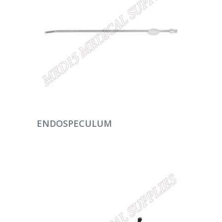
DEVAMINI OKU
ENDOSPECULUM