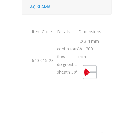
AÇIKLAMA
Item Code
Details
Dimensions
Ø 3,4 mm
continuous
WL 200
flow
mm
640-015-23
diagnostic
sheath 30°