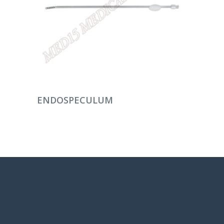
DEVAMINI OKU
ENDOSPECULUM