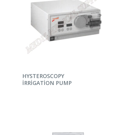
DEVAMINI OKU
HYSTEROSCOPY
IRRIGATION PUMP