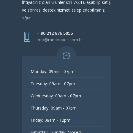
İhtiyacınız olan ürünler için 7/24 ulaşabilip satış
ve sonrası destek hizmeti talep edebilirsiniz.
</p>
+ 90 212 876 5056
info@medonbes.com.tr
Monday:
09am - 07pm
Tuesday:
09am - 07pm
Wednesday:
09am - 07pm
Thursday:
09am - 07pm
Friday:
08am - 12pm
Saturday - Sunday:
Closed