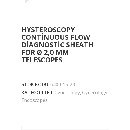
HYSTEROSCOPY
CONTINUOUS FLOW
DIAGNOSTIC SHEATH
FOR Ø 2,0 MM
TELESCOPES
STOK KODU:
640-015-23
KATEGORILER:
Gynecology
,
Gynecology
Endoscopes