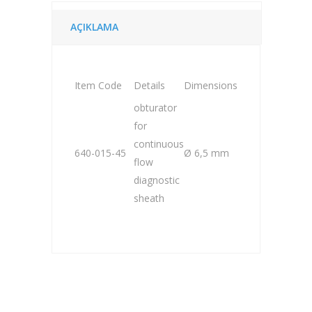
AÇIKLAMA
Item Code
Details
Dimensions
obturator
for
continuous
640-015-45
Ø 6,5 mm
flow
diagnostic
sheath