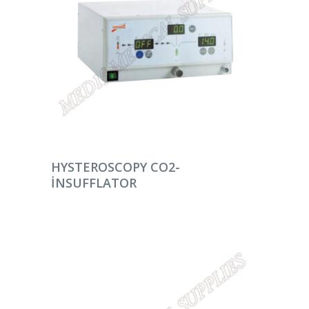
DEVAMINI OKU
HYSTEROSCOPY CO2-
INSUFFLATOR