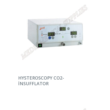
DEVAMINI OKU
HYSTEROSCOPY CO2-
INSUFFLATOR