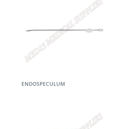
DEVAMINI OKU
ENDOSPECULUM