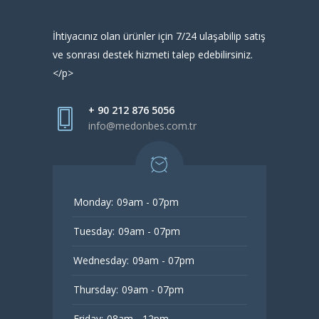
İhtiyacınız olan ürünler için 7/24 ulaşabilip satış
ve sonrası destek hizmeti talep edebilirsiniz.
</p>
+ 90 212 876 5056
info@medonbes.com.tr
Monday:
09am - 07pm
Tuesday:
09am - 07pm
Wednesday:
09am - 07pm
Thursday:
09am - 07pm
Friday:
08am - 12pm