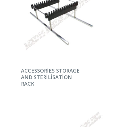
DEVAMINI OKU
ACCESSORIES STORAGE
AND STERILISATION
RACK