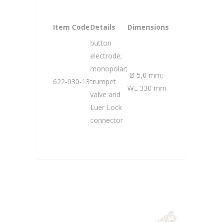
Item Code
Details
Dimensions
button
electrode;
monopolar;
Ø 5,0 mm;
622-030-13
trumpet
WL 330 mm
valve and
Luer Lock
connector