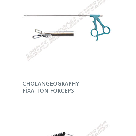
DEVAMINI OKU
CHOLANGEOGRAPHY
FIXATION FORCEPS