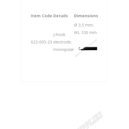
Item Code
Details
Dimensions
Ø 3,5 mm;
WL 330 mm
J-hook
622-005-23
electrode;
monopolar