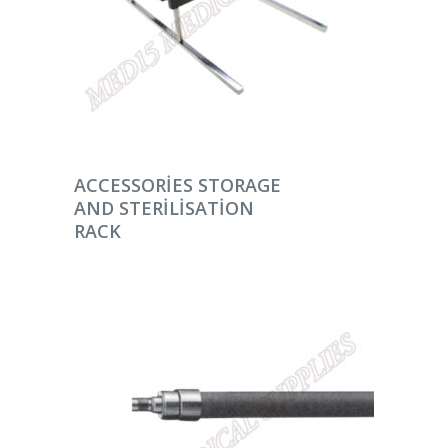
DEVAMINI OKU
ACCESSORIES STORAGE
AND STERILISATION
RACK