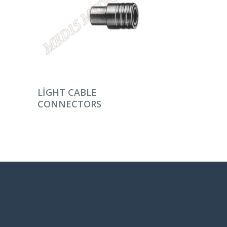
DEVAMINI OKU
LIGHT CABLE
CONNECTORS