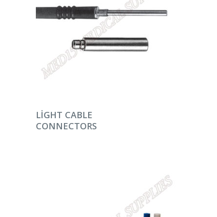
DEVAMINI OKU
LIGHT CABLE
CONNECTORS