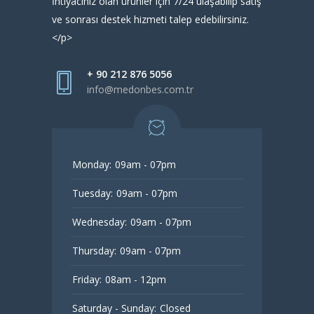
İhtiyacınız olan ürünler için 7/24 ulaşabilip satış
ve sonrası destek hizmeti talep edebilirsiniz.
</p>
+ 90 212 876 5056
info@medonbes.com.tr
Monday:
09am - 07pm
Tuesday:
09am - 07pm
Wednesday:
09am - 07pm
Thursday:
09am - 07pm
Friday:
08am - 12pm
Saturday - Sunday:
Closed