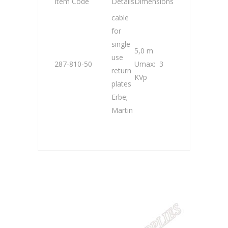
Item Code
Details
Dimensions
cable
for
single
5,0 m
use
287-810-50
Umax: 3
return
KVp
plates
Erbe;
Martin