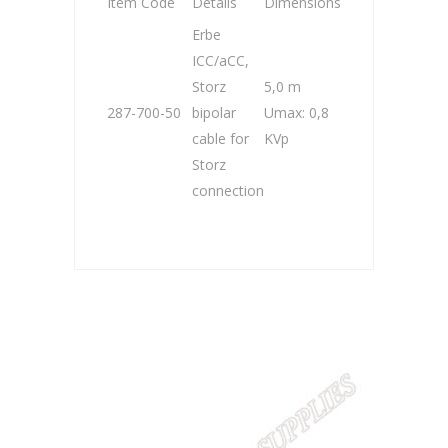
Item Code
Details
Dimensions
Erbe
ICC/aCC,
Storz
5,0 m
287-700-50
bipolar
Umax: 0,8
cable for
KVp
Storz
connection