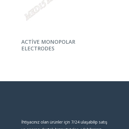
DEVAMINI OKU
ACTIVE MONOPOLAR
ELECTRODES
İhtiyacınız olan ürünler için 7/24 ulaşabilip satış