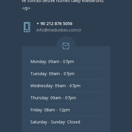
ve sonrası destek hizmeti talep edebilirsiniz.
</p>
+ 90 212 876 5056
info@medonbes.com.tr
Monday:
09am - 07pm
Tuesday:
09am - 07pm
Wednesday:
09am - 07pm
Thursday:
09am - 07pm
Friday:
08am - 12pm
Saturday - Sunday:
Closed