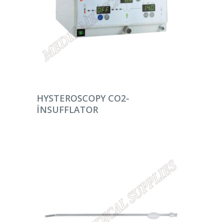
DEVAMINI OKU
HYSTEROSCOPY CO2-
INSUFFLATOR