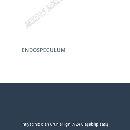
DEVAMINI OKU
ENDOSPECULUM
İhtiyacınız olan ürünler için 7/24 ulaşabilip satış