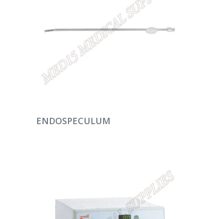
DEVAMINI OKU
ENDOSPECULUM