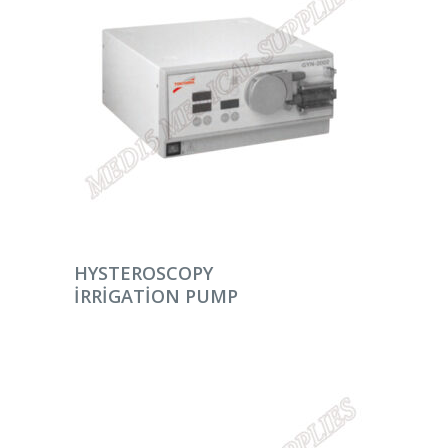
DEVAMINI OKU
HYSTEROSCOPY
IRRIGATION PUMP