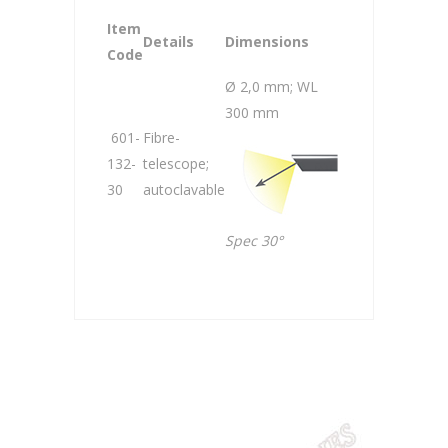
Item
Details
Dimensions
Code
Ø 2,0 mm; WL
300 mm
601-
Fibre-
132-
telescope;
30
autoclavable
Spec 30°