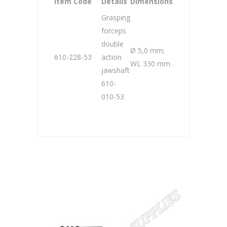
Item Code
Details
Dimensions
Grasping
forceps
double
Ø 5,0 mm;
610-228-53
action
WL 330 mm
jawshaft
610-
010-53