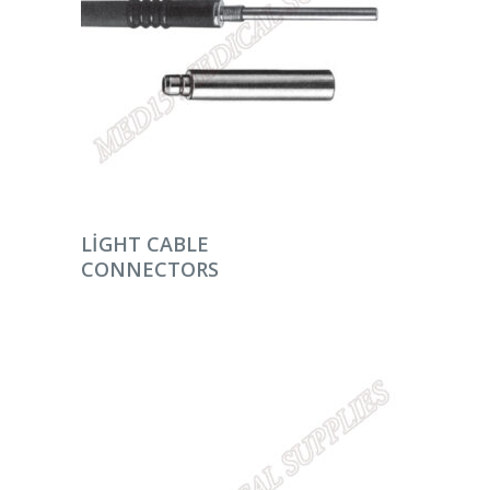
DEVAMINI OKU
LIGHT CABLE
CONNECTORS