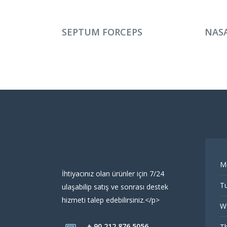
DEVAMINI OKU
DEV
SEPTUM FORCEPS
NASA
M
İhtiyacınız olan ürünler için 7/24
Tu
ulaşabilip satış ve sonrası destek
hizmeti talep edebilirsiniz.</p>
W
+ 90 212 876 5056
Th