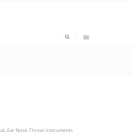
mkd-icon-top-left”>
</div>
mkd-elements-top-right”>
tom: 1px;”>Follow Us</h6>
at
,
Ear Nose Throat Instruments
</div>