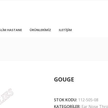
SLIM HASTANE
ÜRÜNLERIMIZ
ILETIŞIM
+ 90 212 876 5056
İstanbul
info@medonbes.com.tr
TÜRKİYE
<div class=”
GOUGE
<div class=”
 text-transform: none; line-height: 12px; margin-top: 10px; margin-bot
STOK KODU:
112-505-08
KATEGORILER:
Ear Nose Thro