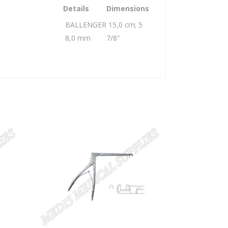
Details
Dimensions
BALLENGER
15,0 cm; 5
8,0 mm
7/8″