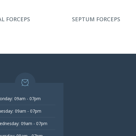
AMINI OKU
DEVAMINI OKU
L FORCEPS
SEPTUM FORCEPS
onday:
09am - 07pm
esday:
09am - 07pm
ednesday:
09am - 07pm
ursday:
09am - 07pm