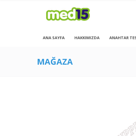
ANA SAYFA
HAKKIMIZDA
ANAHTAR TE
MAĞAZA
Pazartesi - Cuma 08:00 - 18:00
Cumartesi - 08:00 - 14:00
<h6 style= “font-size: 13px; font-weight: 600;