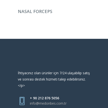
DEVAMINI OKU
NASAL FORCEPS
İhtiyacınız olan ürünler için 7/24 ulaşabilip satış
ve sonrası destek hizmeti talep edebilirsiniz.
</p>
+ 90 212 876 5056
info@medonbes.com.tr