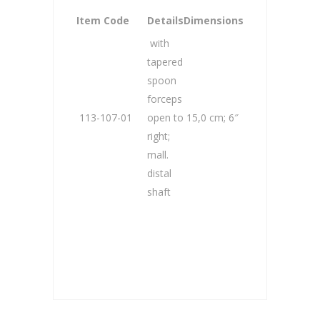
Item Code
Details
Dimensions
with
tapered
spoon
forceps
113-107-01
open to
15,0 cm; 6″
right;
mall.
distal
shaft