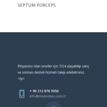
DEVAMINI OKU
SEPTUM FORCEPS
İhtiyacınız olan ürünler için 7/24 ulaşabilip satış
ve sonrası destek hizmeti talep edebilirsiniz.
</p>
+ 90 212 876 5056
info@medonbes.com.tr