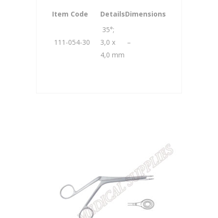
Item Code
Details
Dimensions
35°;
111-054-30
3,0 x
–
4,0 mm