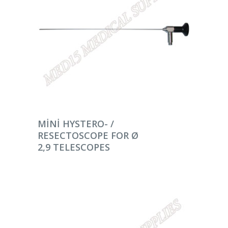
DEVAMINI OKU
MINI HYSTERO- /
RESECTOSCOPE FOR Ø
2,9 TELESCOPES