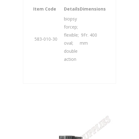
Item Code
Details
Dimensions
biopsy
forcep;
flexible;
9Fr. 400
583-010-30
oval;
mm
double
action