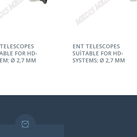
AMINI OKU
DEVAMINI OKU
TELESCOPES
ENT TELESCOPES
ABLE FOR HD-
SUITABLE FOR HD-
EM; Ø 2,7 MM
SYSTEMS; Ø 2,7 MM