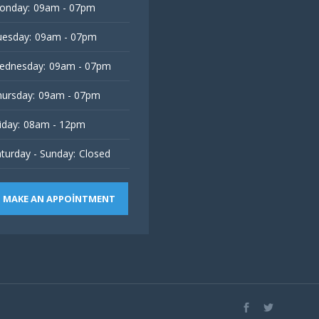
onday:
09am - 07pm
esday:
09am - 07pm
ednesday:
09am - 07pm
ursday:
09am - 07pm
iday:
08am - 12pm
turday - Sunday:
Closed
MAKE AN APPOINTMENT