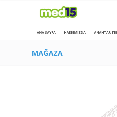
ANA SAYFA
HAKKIMIZDA
ANAHTAR TE
MAĞAZA
Pazartesi - Cuma 08:00 - 18:00
Cumartesi - 08:00 - 14:00
<h6 style= “font-size: 13px; font-weight: 600;