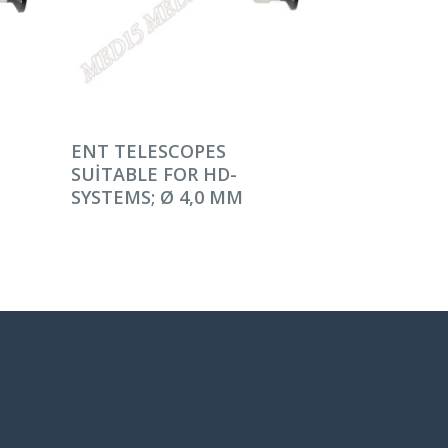
DEVAMINI OKU
ENT TELESCOPES
SUITABLE FOR HD-
SYSTEMS; Ø 4,0 MM