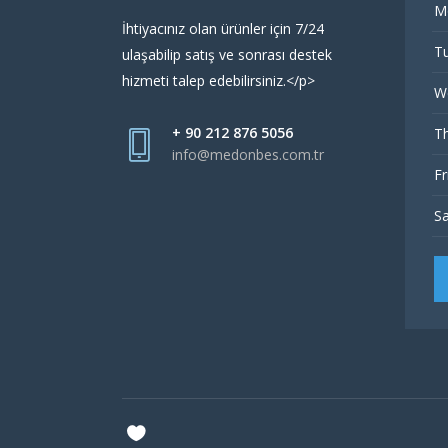
M
İhtiyacınız olan ürünler için 7/24
Tu
ulaşabilip satış ve sonrası destek
hizmeti talep edebilirsiniz.</p>
W
+ 90 212 876 5056
Th
info@medonbes.com.tr
Fr
Sa