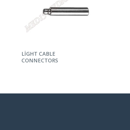
DEVAMINI OKU
LIGHT CABLE
CONNECTORS