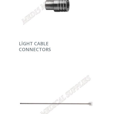
DEVAMINI OKU
LIGHT CABLE
CONNECTORS