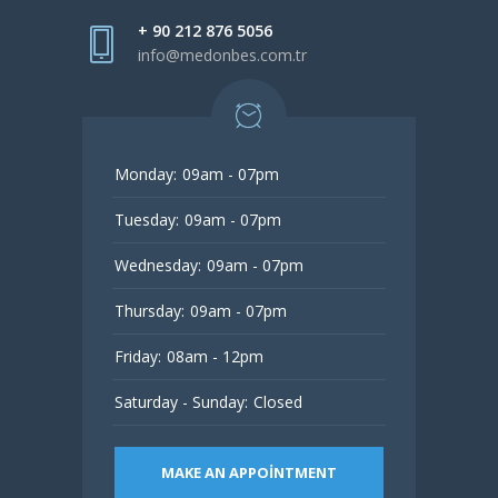
+ 90 212 876 5056
info@medonbes.com.tr
Monday:
09am - 07pm
Tuesday:
09am - 07pm
Wednesday:
09am - 07pm
Thursday:
09am - 07pm
Friday:
08am - 12pm
Saturday - Sunday:
Closed
MAKE AN APPOINTMENT