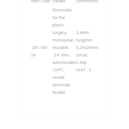
Item Code
Details
Dimensions
Electrodes
for the
plastic
surgery,
2,4mm
monopolar,
tungsten
281-100-
reusable,
0,25x20mm
24
2.4 mm,
Umax:
autoclavable
2 KVp
134°C
UNIT : 5
needle
electrode;
flexible