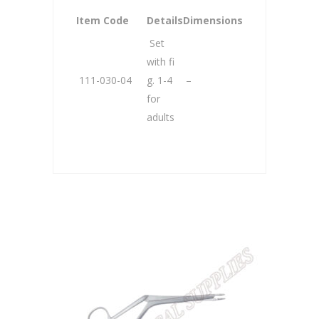
Item Code
Details
Dimensions
Set
with fi
111-030-04
g. 1-4
–
for
adults