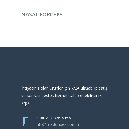
DEVAMINI OKU
NASAL FORCEPS
İhtiyacınız olan ürünler için 7/24 ulaşabilip satış
ve sonrası destek hizmeti talep edebilirsiniz.
</p>
+ 90 212 876 5056
info@medonbes.com.tr