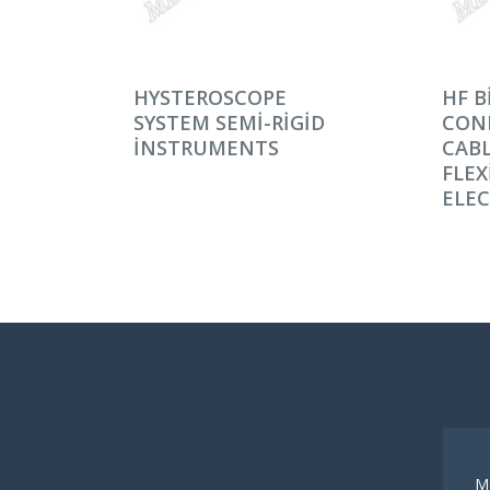
DEVAMINI OKU
DEV
HYSTEROSCOPE
HF B
SYSTEM SEMI-RIGID
CON
INSTRUMENTS
CABL
FLEX
ELE
M