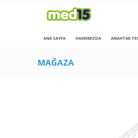
ANA SAYFA
HAKKIMIZDA
ANAHTAR TE
MAĞAZA
Pazartesi - Cuma 08:00 - 18:00
Cumartesi - 08:00 - 14:00
<h6 style= “font-size: 13px; font-weight: 600;