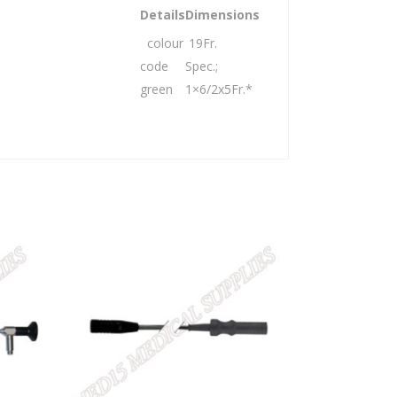
Details
Dimensions
colour
19Fr.
code
Spec.;
green
1×6/2x5Fr.*