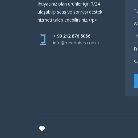
İhtiyacınız olan ürünler için 7/24
Tu
ulaşabilip satış ve sonrası destek
hizmeti talep edebilirsiniz.</p>
W
+ 90 212 876 5056
Th
info@medonbes.com.tr
Fr
Sa