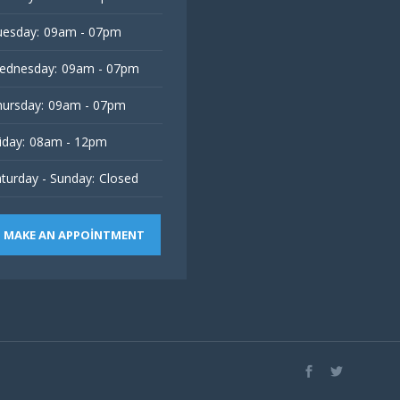
esday:
09am - 07pm
ednesday:
09am - 07pm
ursday:
09am - 07pm
iday:
08am - 12pm
turday - Sunday:
Closed
MAKE AN APPOINTMENT