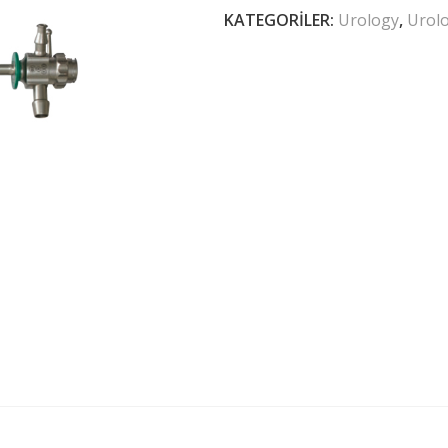
KATEGORILER:
Urology
,
Urol