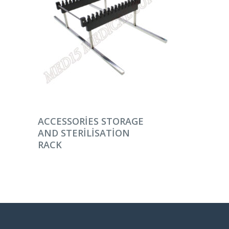
DEVAMINI OKU
ACCESSORIES STORAGE
AND STERILISATION
RACK