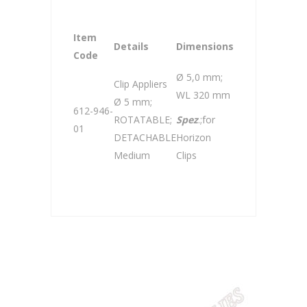
Item
Details
Dimensions
Code
Ø 5,0 mm;
Clip Appliers
WL 320 mm
Ø 5 mm;
612-946-
ROTATABLE;
Spez
.;for
01
DETACHABLE
Horizon
Medium
Clips