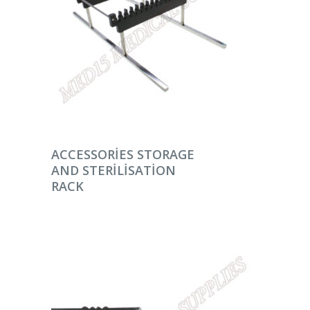
DEVAMINI OKU
ACCESSORIES STORAGE
AND STERILISATION
RACK