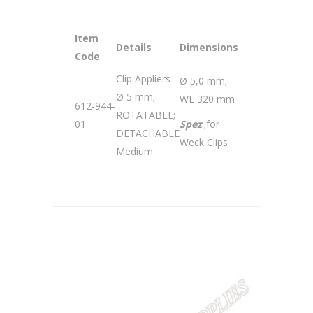
Item
Details
Dimensions
Code
Clip Appliers
Ø 5,0 mm;
Ø 5 mm;
WL 320 mm
612-944-
ROTATABLE;
01
Spez
.;for
DETACHABLE
Weck Clips
Medium