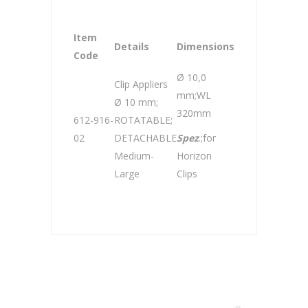
Item
Details
Dimensions
Code
Ø 10,0
Clip Appliers
mm;WL
Ø 10 mm;
320mm
612-916-
ROTATABLE;
02
DETACHABLE
Spez
.;for
Medium-
Horizon
Large
Clips