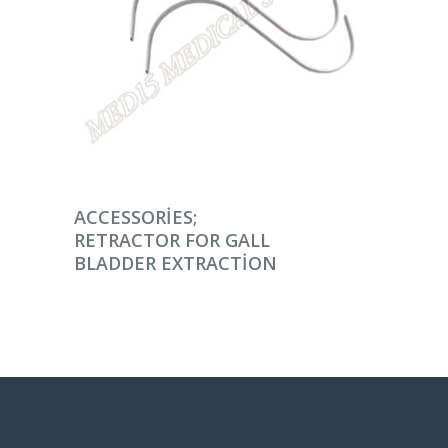
DEVAMINI OKU
ACCESSORIES;
RETRACTOR FOR GALL
BLADDER EXTRACTION