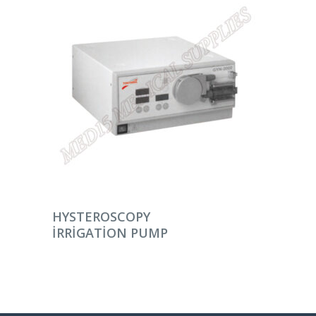
DEVAMINI OKU
HYSTEROSCOPY
IRRIGATION PUMP