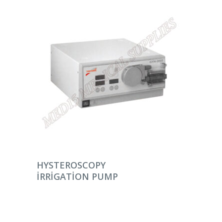
DEVAMINI OKU
HYSTEROSCOPY
IRRIGATION PUMP