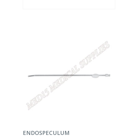
DEVAMINI OKU
ENDOSPECULUM