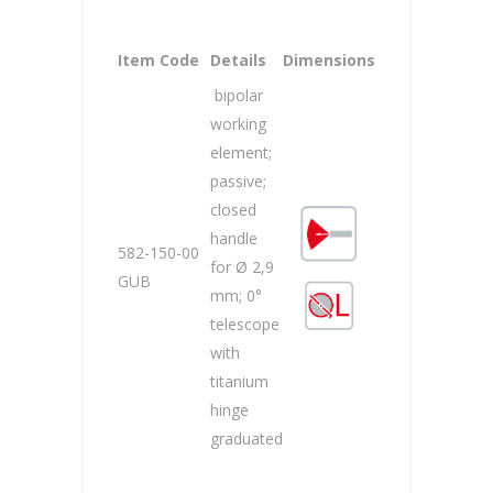
Item Code
Details
Dimensions
bipolar
working
element;
passive;
closed
handle
582-150-00
for Ø 2,9
GUB
mm; 0°
telescope
with
titanium
hinge
graduated