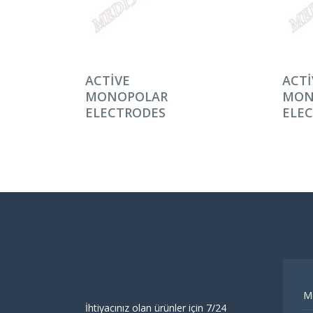
DEVAMINI OKU
DEV
ACTIVE
ACTI
MONOPOLAR
MON
ELECTRODES
ELE
M
İhtiyacınız olan ürünler için 7/24