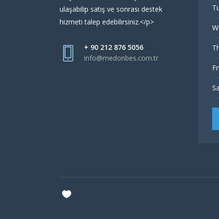
Tu
ulaşabilip satış ve sonrası destek
hizmeti talep edebilirsiniz.</p>
W
+ 90 212 876 5056
Th
info@medonbes.com.tr
Fr
Sa