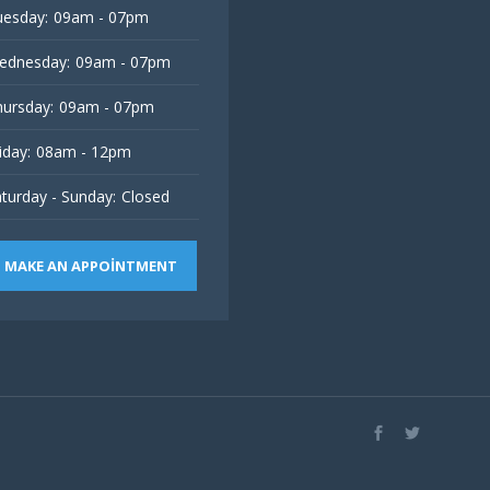
esday:
09am - 07pm
ednesday:
09am - 07pm
ursday:
09am - 07pm
iday:
08am - 12pm
turday - Sunday:
Closed
MAKE AN APPOINTMENT