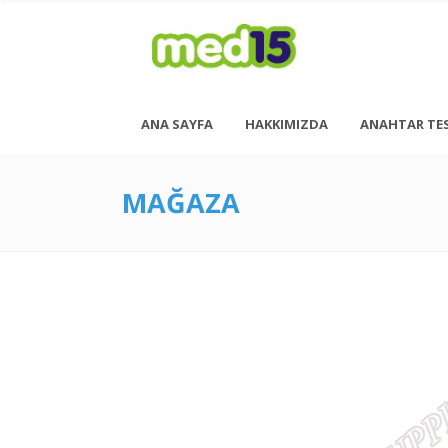
ANA SAYFA
HAKKIMIZDA
ANAHTAR TE
MAĞAZA
Pazartesi - Cuma 08:00 - 18:00
Cumartesi - 08:00 - 14:00
<h6 style= “font-size: 13px; font-weight: 600;