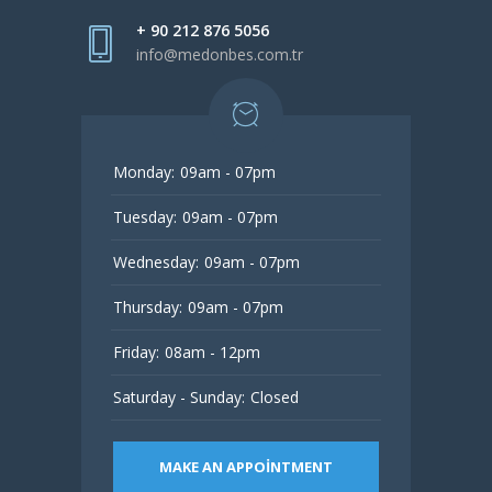
+ 90 212 876 5056
info@medonbes.com.tr
Monday:
09am - 07pm
Tuesday:
09am - 07pm
Wednesday:
09am - 07pm
Thursday:
09am - 07pm
Friday:
08am - 12pm
Saturday - Sunday:
Closed
MAKE AN APPOINTMENT