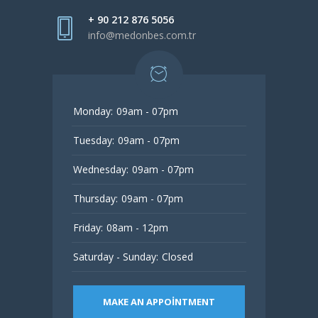
+ 90 212 876 5056
info@medonbes.com.tr
Monday:
09am - 07pm
Tuesday:
09am - 07pm
Wednesday:
09am - 07pm
Thursday:
09am - 07pm
Friday:
08am - 12pm
Saturday - Sunday:
Closed
MAKE AN APPOINTMENT