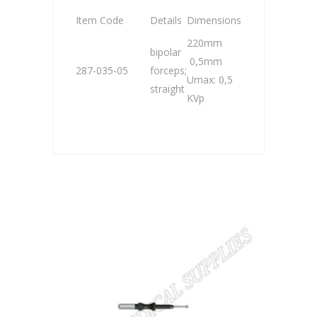
Item Code
Details
Dimensions
220mm
bipolar
0,5mm
287-035-05
forceps;
Umax: 0,5
straight
KVp