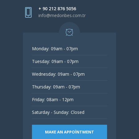
+ 90 212 876 5056
info@medonbes.com.tr
Monday:
09am - 07pm
Tuesday:
09am - 07pm
Wednesday:
09am - 07pm
Thursday:
09am - 07pm
Friday:
08am - 12pm
Saturday - Sunday:
Closed
MAKE AN APPOINTMENT