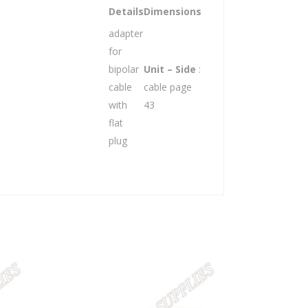
Details
Dimensions
adapter
for
bipolar
Unit – Side
:
cable
cable page
with
43
flat
plug