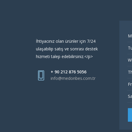
M
İhtiyacınız olan ürünler için 7/24
Tu
ulaşabilip satış ve sonrası destek
hizmeti talep edebilirsiniz.</p>
W
+ 90 212 876 5056
Th
info@medonbes.com.tr
Fr
Sa