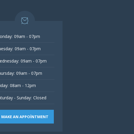
onday:
09am - 07pm
esday:
09am - 07pm
ednesday:
09am - 07pm
ursday:
09am - 07pm
iday:
08am - 12pm
turday - Sunday:
Closed
MAKE AN APPOINTMENT