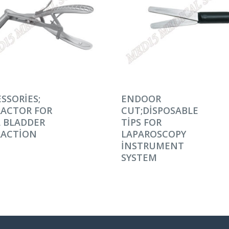
AMINI OKU
DEVAMINI OKU
SSORIES;
ENDOOR
RACTOR FOR
CUT;DISPOSABLE
 BLADDER
TIPS FOR
RACTION
LAPAROSCOPY
INSTRUMENT
SYSTEM