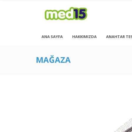
ANA SAYFA
HAKKIMIZDA
ANAHTAR TE
MAĞAZA
Pazartesi - Cuma 08:00 - 18:00
Cumartesi - 08:00 - 14:00
<h6 style= “font-size: 13px; font-weight: 600;