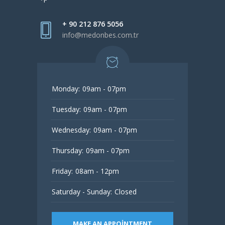
+ 90 212 876 5056
info@medonbes.com.tr
Monday:
09am - 07pm
Tuesday:
09am - 07pm
Wednesday:
09am - 07pm
Thursday:
09am - 07pm
Friday:
08am - 12pm
Saturday - Sunday:
Closed
MAKE AN APPOINTMENT