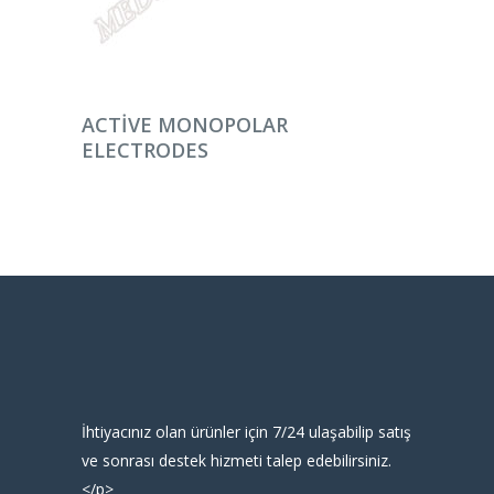
DEVAMINI OKU
ACTIVE MONOPOLAR
ELECTRODES
İhtiyacınız olan ürünler için 7/24 ulaşabilip satış
ve sonrası destek hizmeti talep edebilirsiniz.
</p>