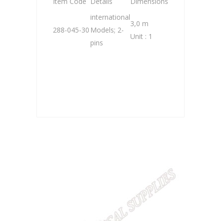
Item Code
Details
Dimensions
international
3,0 m
288-045-30
Models; 2-
Unit : 1
pins