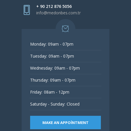
+ 90 212 876 5056
info@medonbes.com.tr
Monday:
09am - 07pm
Tuesday:
09am - 07pm
Wednesday:
09am - 07pm
Thursday:
09am - 07pm
Friday:
08am - 12pm
Saturday - Sunday:
Closed
MAKE AN APPOINTMENT