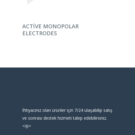
DEVAMINI OKU
ACTIVE MONOPOLAR
ELECTRODES
İhtiyacınız olan ürünler için 7/24 ulaşabilip satış
ve sonrası destek hizmeti talep edebilirsiniz.
</p>