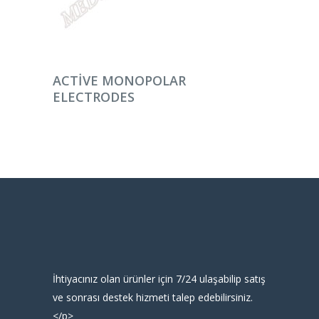
DEVAMINI OKU
ACTIVE MONOPOLAR
ELECTRODES
İhtiyacınız olan ürünler için 7/24 ulaşabilip satış
ve sonrası destek hizmeti talep edebilirsiniz.
</p>