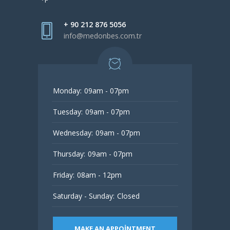
+ 90 212 876 5056
info@medonbes.com.tr
Monday:
09am - 07pm
Tuesday:
09am - 07pm
Wednesday:
09am - 07pm
Thursday:
09am - 07pm
Friday:
08am - 12pm
Saturday - Sunday:
Closed
MAKE AN APPOINTMENT