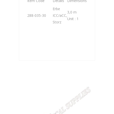
Item Code
Details
Dimensions
Erbe
3,0 m
288-035-30
ICC/aCC,
Unit : 1
Storz