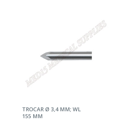
DEVAMINI OKU
TROCAR Ø 3,4 MM; WL
155 MM