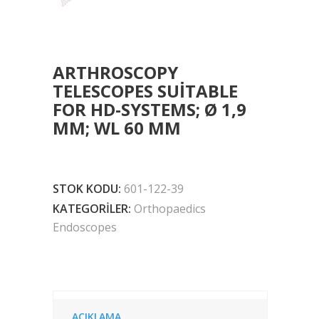
ARTHROSCOPY
TELESCOPES SUITABLE
FOR HD-SYSTEMS; Ø 1,9
MM; WL 60 MM
STOK KODU:
601-122-39
KATEGORILER:
Orthopaedics
Endoscopes
AÇIKLAMA