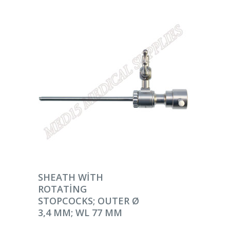
DEVAMINI OKU
SHEATH WITH
ROTATING
STOPCOCKS; OUTER Ø
3,4 MM; WL 77 MM