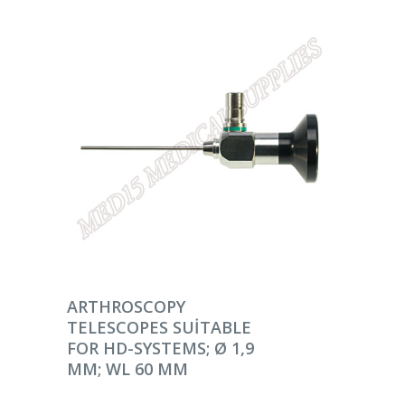
DEVAMINI OKU
ARTHROSCOPY
TELESCOPES SUITABLE
FOR HD-SYSTEMS; Ø 1,9
MM; WL 60 MM