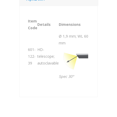
Item
Details
Dimensions
Code
Ø 1,9 mm; WL 60
mm
601-
HD-
122-
telescope;
39
autoclavable
Spec 30°