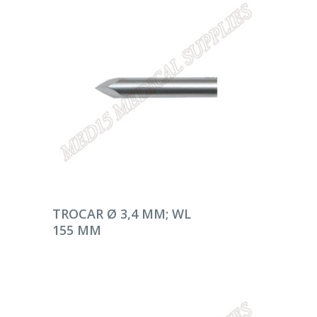
DEVAMINI OKU
TROCAR Ø 3,4 MM; WL
155 MM