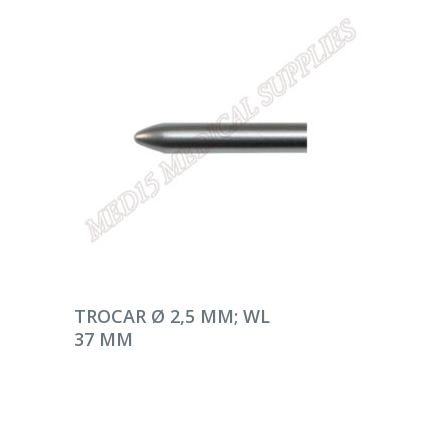
DEVAMINI OKU
TROCAR Ø 2,5 MM; WL
37 MM