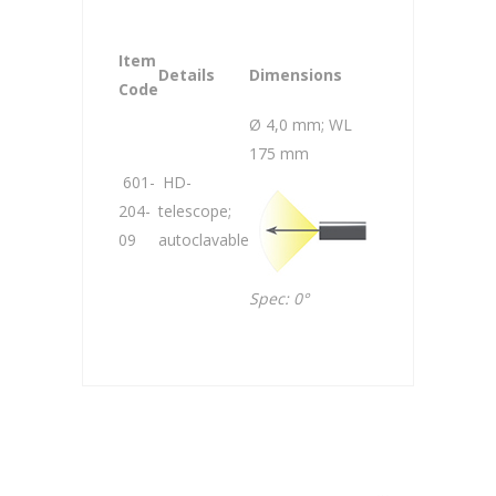
Item
Details
Dimensions
Code
Ø 4,0 mm; WL
175 mm
601-
HD-
204-
telescope;
09
autoclavable
Spec: 0°