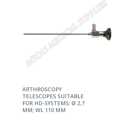
DEVAMINI OKU
ARTHROSCOPY
TELESCOPES SUITABLE
FOR HD-SYSTEMS; Ø 2,7
MM; WL 110 MM