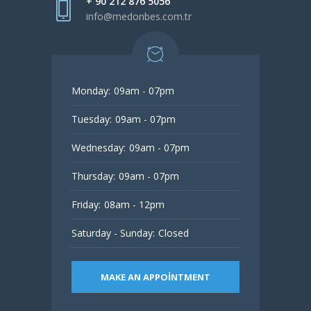
+ 90 212 876 5056
info@medonbes.com.tr
Monday:
09am - 07pm
Tuesday:
09am - 07pm
Wednesday:
09am - 07pm
Thursday:
09am - 07pm
Friday:
08am - 12pm
Saturday - Sunday:
Closed
MAKE AN APPOINTMENT