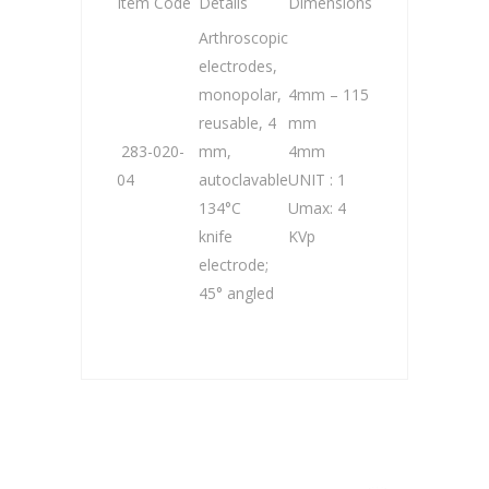
Item Code
Details
Dimensions
Arthroscopic
electrodes,
monopolar,
4mm – 115
reusable, 4
mm
283-020-
mm,
4mm
04
autoclavable
UNIT : 1
134°C
Umax: 4
knife
KVp
electrode;
45° angled