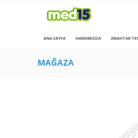
ANA SAYFA
HAKKIMIZDA
ANAHTAR TE
MAĞAZA
Pazartesi - Cuma 08:00 - 18:00
Cumartesi - 08:00 - 14:00
<h6 style= “font-size: 13px; font-weight: 600;