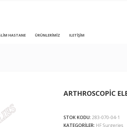
SLIM HASTANE
ÜRÜNLERIMIZ
ILETIŞIM
+ 90 212 876 5056
İstanbul
info@medonbes.com.tr
TÜRKİYE
<div class=”
ARTHROSCOPIC EL
<div class=”
 text-transform: none; line-height: 12px; margin-top: 10px; margin-bot
STOK KODU:
283-070-04-1
KATEGORILER:
HF Surgeries