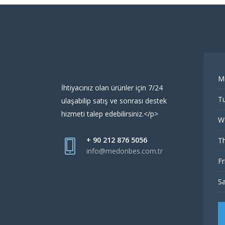
M
İhtiyacınız olan ürünler için 7/24
Tu
ulaşabilip satış ve sonrası destek
hizmeti talep edebilirsiniz.</p>
W
+ 90 212 876 5056
Th
info@medonbes.com.tr
Fr
Sa