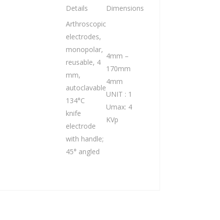
Details
Dimensions
Arthroscopic
electrodes,
monopolar,
4mm –
reusable, 4
170mm
mm,
4mm
autoclavable
UNIT : 1
134°C
Umax: 4
knife
KVp
electrode
with handle;
45° angled