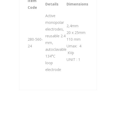
Item
Details
Dimensions
Code
Active
monopolar
2,4mm
electrodes,
20 x 25mm
reusable 2.4
280-560-
110 mm
mm,
24
Umax: 4
autoclavable
KVp
134°C
UNIT : 1
loop
electrode