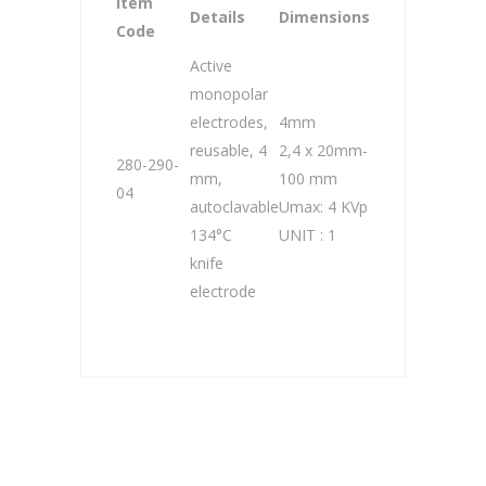
Item
Details
Dimensions
Code
Active
monopolar
electrodes,
4mm
reusable, 4
2,4 x 20mm-
280-290-
mm,
100 mm
04
autoclavable
Umax: 4 KVp
134°C
UNIT : 1
knife
electrode