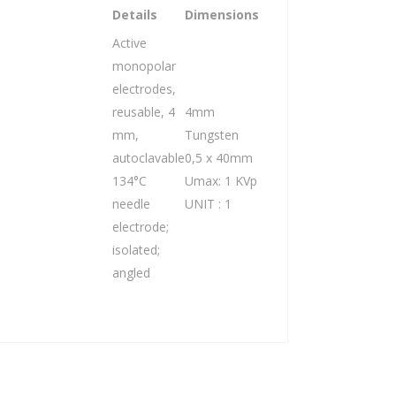
Details
Dimensions
Active
monopolar
electrodes,
reusable, 4
4mm
mm,
Tungsten
autoclavable
0,5 x 40mm
134°C
Umax: 1 KVp
needle
UNIT : 1
electrode;
isolated;
angled