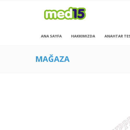
ANA SAYFA
HAKKIMIZDA
ANAHTAR TE
MAĞAZA
Pazartesi - Cuma 08:00 - 18:00
Cumartesi - 08:00 - 14:00
<h6 style= “font-size: 13px; font-weight: 600;