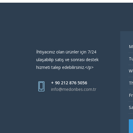
M
İhtiyacınız olan ürünler için 7/24
Tu
ulaşabilip satış ve sonrası destek
hizmeti talep edebilirsiniz.</p>
W
+ 90 212 876 5056
Th
info@medonbes.com.tr
Fr
Sa