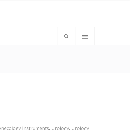
mkd-icon-top-left”>
</div>
mkd-elements-top-right”>
tom: 1px;”>Follow Us</h6>
ynecology Instruments
,
Urology
,
Urology
</div>