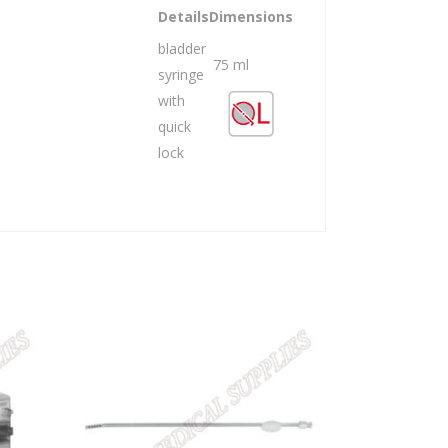
Details
Dimensions
bladder
75 ml
syringe
with
quick
lock