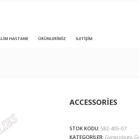
SLIM HASTANE
ÜRÜNLERIMIZ
ILETIŞIM
+ 90 212 876 5056
İstanbul
info@medonbes.com.tr
TÜRKİYE
<div class=”
ACCESSORIES
<div class=”
 text-transform: none; line-height: 12px; margin-top: 10px; margin-bot
STOK KODU:
582-405-07
KATEGORILER:
Gynecology
,
G