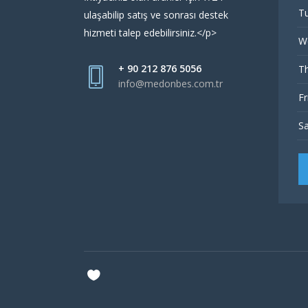
Tu
ulaşabilip satış ve sonrası destek
hizmeti talep edebilirsiniz.</p>
W
+ 90 212 876 5056
Th
info@medonbes.com.tr
Fr
Sa