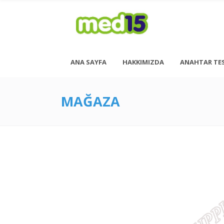
ANA SAYFA
HAKKIMIZDA
ANAHTAR TE
MAĞAZA
Pazartesi - Cuma 08:00 - 18:00
Cumartesi - 08:00 - 14:00
<h6 style= “font-size: 13px; font-weight: 600;