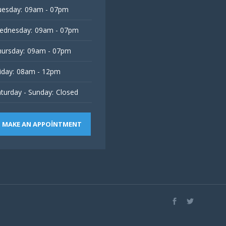
esday:
09am - 07pm
ednesday:
09am - 07pm
ursday:
09am - 07pm
iday:
08am - 12pm
turday - Sunday:
Closed
MAKE AN APPOINTMENT