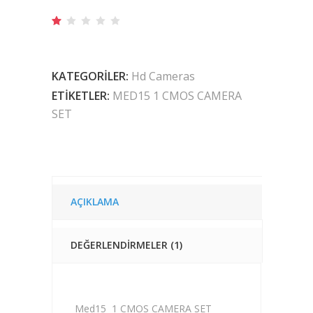
1
müşteri
puanına
dayanarak
5
üzerinden
KATEGORILER:
Hd Cameras
1.00
ETIKETLER:
MED15 1 CMOS CAMERA
puan
aldı
SET
AÇIKLAMA
DEĞERLENDIRMELER (1)
Med15 1 CMOS CAMERA SET