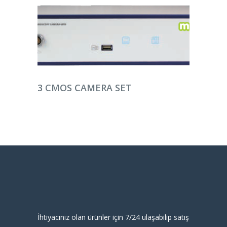
DEVAMINI OKU
3 CMOS CAMERA SET
İhtiyacınız olan ürünler için 7/24 ulaşabilip satış