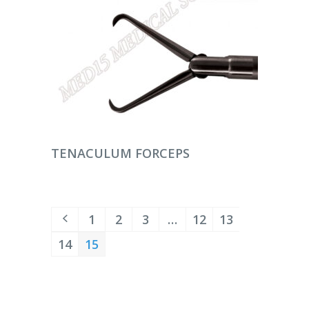
DEVAMINI OKU
TENACULUM FORCEPS
1
2
3
…
12
13
14
15